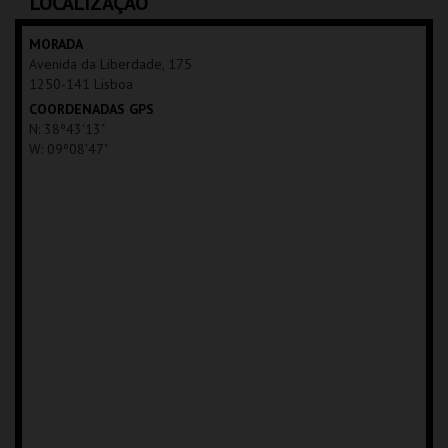
LOCALIZAÇÃO
MAIS INFO
MAIS INFO
MORADA
Avenida da Liberdade, 175
INSCREVER
1250-141 Lisboa
COORDENADAS GPS
N: 38º43'13"
W: 09º08'47"