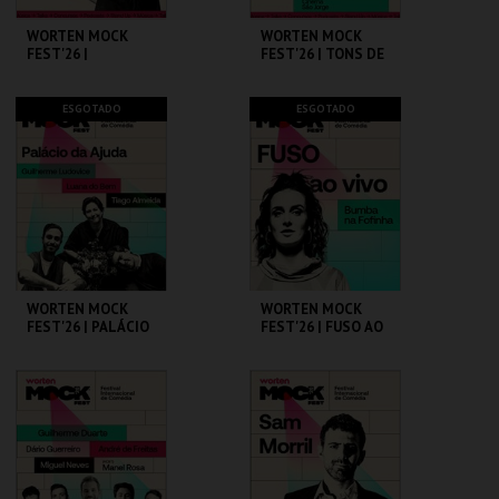
WORTEN MOCK
WORTEN MOCK
FEST'26 |
FEST'26 | TONS DE
MICHELLE WOLF
COMÉDIA
CINEMA SÃO JORGE .
CINEMA SÃO JORGE .
ESGOTADO
ESGOTADO
MAIS INFO
MAIS INFO
COMPRAR
COMPRAR
WORTEN MOCK
WORTEN MOCK
FEST'26 | PALÁCIO
FEST'26 | FUSO AO
DA AJUDA
VIVO - BUMBA NA
FOFINHA
CINEMA SÃO JORGE .
CINEMA SÃO JORGE .
MAIS INFO
MAIS INFO