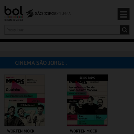
Olá,
iniciar sessão
PT
0
CARRINHO
CINEMA SÃO JORGE .
EVENTOS
ESGOTADO
CARTÕES
PRODUTOS
WORTEN MOCK
WORTEN MOCK