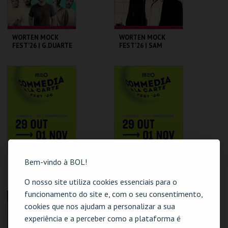
WORTEN MOCK
WORTEN MOCK
FEST'26 | G.DUARTE
FEST'26 | SAM
D.GUERREIRO,A.FRE
MORRIL
ITAS, M. NEVES,
M.ROSA
CINEMA SÃO JORGE .
CINEMA SÃO JORGE .
MAIS INFO
MAIS INFO
COMPRAR
COMPRAR
Bem-vindo à BOL!
MATILDE BREYNER
UMBILICAL
- "NÃO FUI EU QUE
BROTHERS | MEO
DISSE!" MEO
COMMEDIA À LA
O nosso site utiliza cookies essenciais para o
COMMEDIA À LA
CARTE FEST
funcionamento do site e, com o seu consentimento,
CARTE FEST
CINEMA SÃO JORGE .
CINEMA SÃO JORGE .
ESGOTADO
ESGOTADO
cookies que nos ajudam a personalizar a sua
experiência e a perceber como a plataforma é
MAIS INFO
MAIS INFO