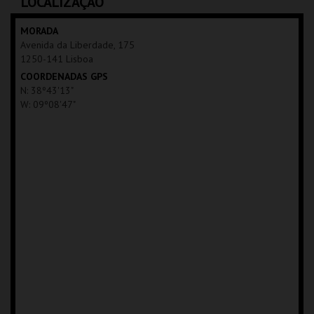
LOCALIZAÇÃO
MAIS INFO
MAIS INFO
MORADA
Avenida da Liberdade, 175
INSCREVER
1250-141 Lisboa
COORDENADAS GPS
N: 38º43'13"
W: 09º08'47"