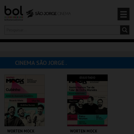
Olá,
iniciar sessão
PT
0
CARRINHO
CINEMA SÃO JORGE .
EVENTOS
ESGOTADO
CARTÕES
PRODUTOS
WORTEN MOCK
WORTEN MOCK