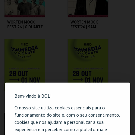
WORTEN MOCK
WORTEN MOCK
FEST'26 | G.DUARTE
FEST'26 | SAM
D.GUERREIRO,A.FRE
MORRIL
ITAS, M. NEVES,
M.ROSA
CINEMA SÃO JORGE .
CINEMA SÃO JORGE .
MAIS INFO
MAIS INFO
COMPRAR
COMPRAR
Bem-vindo à BOL!
MATILDE BREYNER
UMBILICAL
- "NÃO FUI EU QUE
BROTHERS | MEO
DISSE!" MEO
COMMEDIA À LA
O nosso site utiliza cookies essenciais para o
COMMEDIA À LA
CARTE FEST
funcionamento do site e, com o seu consentimento,
CARTE FEST
CINEMA SÃO JORGE .
CINEMA SÃO JORGE .
ESGOTADO
ESGOTADO
cookies que nos ajudam a personalizar a sua
experiência e a perceber como a plataforma é
MAIS INFO
MAIS INFO