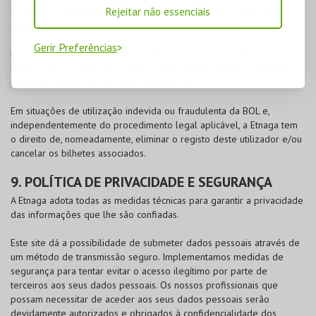
Rejeitar não essenciais
se opor à difusão desta informação para a Opiniões Verificadas
através do endereço:
info@opinioes-verificadas.com
Gerir Preferências
Esta plataforma não deverá ser utilizada para a troca de vírus
informáticos, mailings em massa, material ilegal, ofensivo, abusivo,
indecente ou de alguma forma difamatório.
Em situações de utilização indevida ou fraudulenta da
BOL
e,
independentemente do procedimento legal aplicável, a Etnaga tem
o direito de, nomeadamente, eliminar o registo deste utilizador e/ou
cancelar os bilhetes associados.
9. POLÍTICA DE PRIVACIDADE E SEGURANÇA
A Etnaga adota todas as medidas técnicas para garantir a privacidade
das informações que lhe são confiadas.
Este site dá a possibilidade de submeter dados pessoais através de
um método de transmissão seguro. Implementamos medidas de
segurança para tentar evitar o acesso ilegítimo por parte de
terceiros aos seus dados pessoais. Os nossos profissionais que
possam necessitar de aceder aos seus dados pessoais serão
devidamente autorizados e obrigados à confidencialidade dos