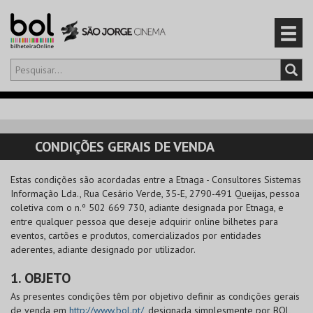
Olá,
iniciar sessão
PT
0
CARRINHO
CONDIÇÕES GERAIS DE VENDA
EVENTOS
Estas condições são acordadas entre a
Etnaga - Consultores Sistemas
Informação Lda.
, Rua Cesário Verde, 35-E, 2790-491 Queijas, pessoa
CARTÕES
coletiva com o n.º 502 669 730, adiante designada por Etnaga, e
entre qualquer pessoa que deseje adquirir online bilhetes para
PRODUTOS
eventos, cartões e produtos, comercializados por entidades
aderentes, adiante designado por utilizador.
1. OBJETO
As presentes condições têm por objetivo definir as condições gerais
de venda em
http://www.bol.pt/
, designada simplesmente por
BOL
,