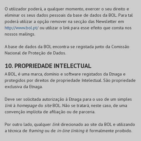
O utilizador poderá, a qualquer momento, exercer o seu direito e
eliminar os seus dados pessoais da base de dados da
BOL
. Para tal
poderá utilizar a opção remover na secção das Newsletter em
http://www.bol.pt/
ou utilizar o link para esse efeito que consta nos
nossos mailings.
A base de dados da
BOL
encontra-se registada junto da Comissão
Nacional de Proteção de Dados.
10. PROPRIEDADE INTELECTUAL
A
BOL
, é uma marca, domínio e software registados da Etnaga e
protegidos por direitos de propriedade Intelectual. São propriedade
exclusiva da Etnaga.
Deve ser solicitada autorização à Etnaga para o uso de um simples
link
à
homepage
do
site
BOL
. Não se tratará, neste caso, de uma
convenção implícita de afiliação ou de parceria.
Por outro lado, qualquer
link
direcionado ao site da
BOL
e utilizando
a técnica de
framing
ou de
in-line linking
é formalmente proibido.