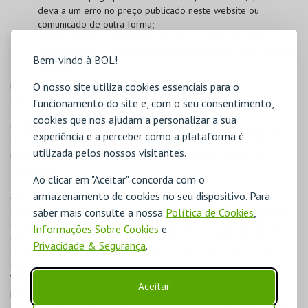
deva a um erro no preço publicado neste website ou
comunicado de outra forma;
Consiga adquirir um bilhete antes da sua data de venda;
Consiga adquirir um bilhete que não deveria ter sido colocado
Bem-vindo à BOL!
à venda;
Esta medida será aplicável quer o erro se deva a uma falha humana
O nosso site utiliza cookies essenciais para o
ou a uma falha técnica na plataforma BOL.
funcionamento do site e, com o seu consentimento,
cookies que nos ajudam a personalizar a sua
O utilizador registado na
BOL
é responsável pelos seus dados de
experiência e a perceber como a plataforma é
acesso, devendo garantir a confidencialidade dos mesmos. É
utilizada pelos nossos visitantes.
igualmente responsável pelos seus dados pessoais e devida
atualização.
Ao clicar em "Aceitar" concorda com o
armazenamento de cookies no seu dispositivo. Para
Ao assinalar "LI E ACEITO AS CONDIÇÕES GERAIS", o cliente expressa
o seu consentimento, livre e informado, através do qual aceita que
saber mais consulte a nossa
Política de Cookies
,
os seus dados pessoais sejam utilizados pela Opiniões Verificadas
Informações Sobre Cookies
e
(empresa externa, terceira) para recolher a sua avaliação após a
Privacidade & Segurança
.
compra. A Opiniões Verificadas usará os dados dos clientes única e
exclusivamente para as necessidades da solução. A Opiniões
Verificadas está estritamente proibida de comunicar a qualquer
Aceitar
pessoa informações pessoais ou nominativas que identifique o
cliente ou viole a sua privacidade. O cliente tem a oportunidade de