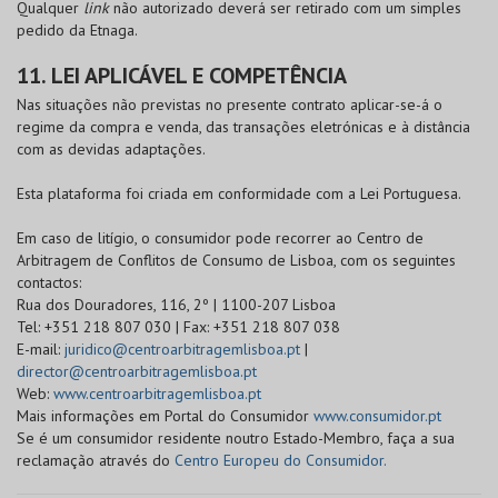
Qualquer
link
não autorizado deverá ser retirado com um simples
pedido da Etnaga.
11. LEI APLICÁVEL E COMPETÊNCIA
Nas situações não previstas no presente contrato aplicar-se-á o
regime da compra e venda, das transações eletrónicas e à distância
com as devidas adaptações.
Esta plataforma foi criada em conformidade com a Lei Portuguesa.
Em caso de litígio, o consumidor pode recorrer ao Centro de
Arbitragem de Conflitos de Consumo de Lisboa, com os seguintes
contactos:
Rua dos Douradores, 116, 2º | 1100-207 Lisboa
Tel: +351 218 807 030 | Fax: +351 218 807 038
E-mail:
juridico@centroarbitragemlisboa.pt
|
director@centroarbitragemlisboa.pt
Web:
www.centroarbitragemlisboa.pt
Mais informações em Portal do Consumidor
www.consumidor.pt
Se é um consumidor residente noutro Estado-Membro, faça a sua
reclamação através do
Centro Europeu do Consumidor.