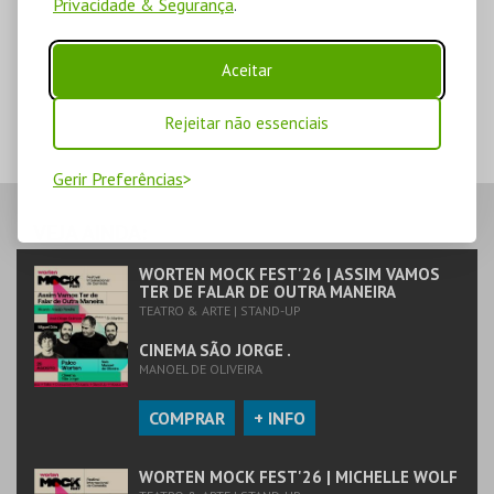
Privacidade & Segurança
.
Aceitar
Rejeitar não essenciais
Gerir Preferências
VEJA AINDA:
WORTEN MOCK FEST'26 | ASSIM VAMOS
TER DE FALAR DE OUTRA MANEIRA
TEATRO & ARTE | STAND-UP
CINEMA SÃO JORGE .
MANOEL DE OLIVEIRA
COMPRAR
+ INFO
WORTEN MOCK FEST'26 | MICHELLE WOLF