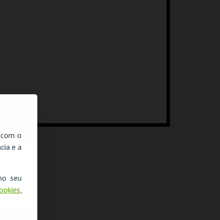
, com o
cia e a
no seu
Cookies
,