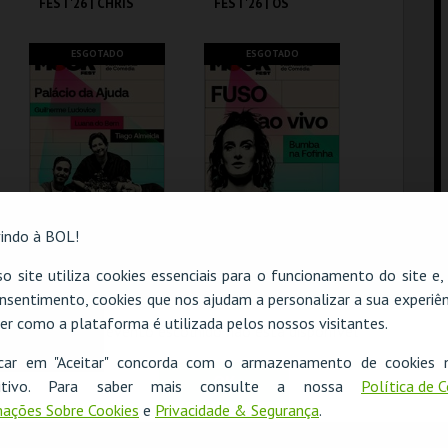
FEST'26 | CHRIS
FEST'26 | OS
D’ELIA
PRIMOS
CINEMA SÃO JORGE .
CINEMA SÃO JORGE .
ESGOTADO
ESGOTADO
MAIS INFO
MAIS INFO
COMPRAR
COMPRAR
WORTEN MOCK
WORTEN MOCK
indo à BOL!
FEST'26 | PALÁCIO
FEST'26 | FUSO AO
DA AJUDA
VIVO - BUMBA NA
o site utiliza cookies essenciais para o funcionamento do site e
FOFINHA
nsentimento, cookies que nos ajudam a personalizar a sua experiên
CINEMA SÃO JORGE .
CINEMA SÃO JORGE .
er como a plataforma é utilizada pelos nossos visitantes.
O evento escolhido não está disponível
MAIS INFO
MAIS INFO
icar em "Aceitar" concorda com o armazenamento de cookies 
OK
ositivo. Para saber mais consulte a nossa
Política de 
ações Sobre Cookies
e
Privacidade & Segurança
.