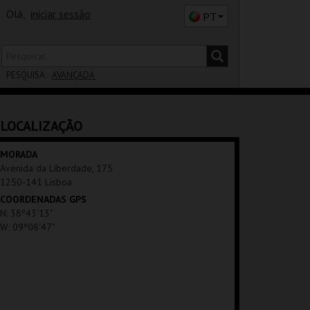
Olá,
iniciar sessão
PT
PESQUISA:
AVANÇADA
DISTRITO
LOCALIZAÇÃO
SALA
MORADA
Avenida da Liberdade, 175
1250-141 Lisboa
COORDENADAS GPS
N: 38º43'13"
W: 09º08'47"