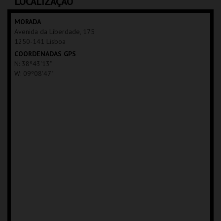
LOCALIZAÇÃO
MAIS INFO
MAIS INFO
MORADA
Avenida da Liberdade, 175
INSCREVER
1250-141 Lisboa
COORDENADAS GPS
N: 38º43'13"
W: 09º08'47"