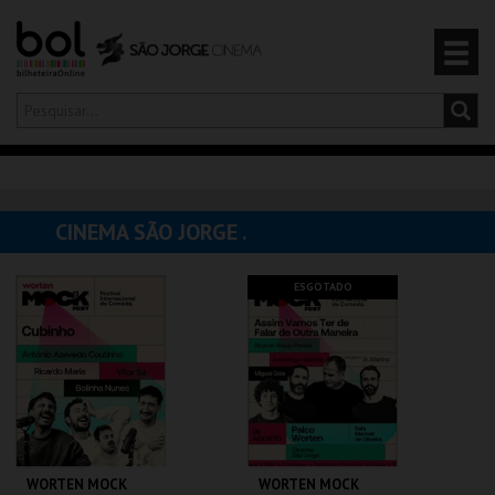
Olá,
iniciar sessão
PT
0
CARRINHO
CINEMA SÃO JORGE .
EVENTOS
ESGOTADO
CARTÕES
PRODUTOS
WORTEN MOCK
WORTEN MOCK