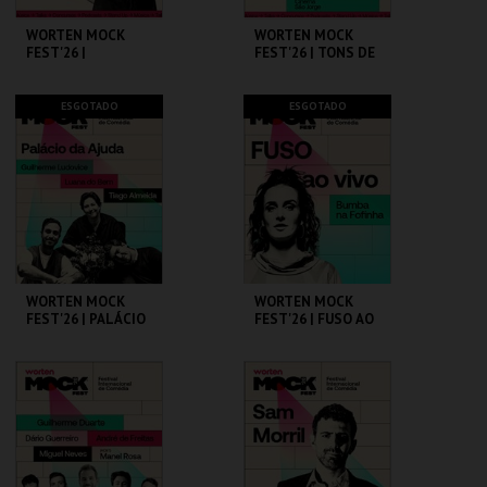
WORTEN MOCK
WORTEN MOCK
FEST'26 |
FEST'26 | TONS DE
MICHELLE WOLF
COMÉDIA
CINEMA SÃO JORGE .
CINEMA SÃO JORGE .
ESGOTADO
ESGOTADO
MAIS INFO
MAIS INFO
COMPRAR
COMPRAR
WORTEN MOCK
WORTEN MOCK
FEST'26 | PALÁCIO
FEST'26 | FUSO AO
DA AJUDA
VIVO - BUMBA NA
FOFINHA
CINEMA SÃO JORGE .
CINEMA SÃO JORGE .
MAIS INFO
MAIS INFO