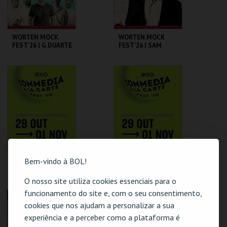
WORTEN MOCK
WORTEN MOCK
FEST'26 | G.DUARTE
FEST'26 | SAM
D.GUERREIRO,A.FRE
MORRIL
ITAS, M. NEVES,
M.ROSA
CINEMA SÃO JORGE .
CINEMA SÃO JORGE .
MAIS INFO
MAIS INFO
COMPRAR
COMPRAR
Bem-vindo à BOL!
MATILDE BREYNER
UMBILICAL
- "NÃO FUI EU QUE
BROTHERS | MEO
DISSE!" MEO
COMMEDIA À LA
O nosso site utiliza cookies essenciais para o
COMMEDIA À LA
CARTE FEST
funcionamento do site e, com o seu consentimento,
CARTE FEST
CINEMA SÃO JORGE .
CINEMA SÃO JORGE .
ESGOTADO
ESGOTADO
cookies que nos ajudam a personalizar a sua
experiência e a perceber como a plataforma é
MAIS INFO
MAIS INFO