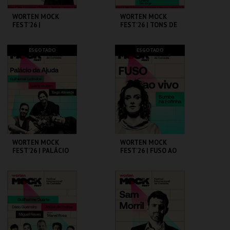
WORTEN MOCK
WORTEN MOCK
FEST'26 |
FEST'26 | TONS DE
MICHELLE WOLF
COMÉDIA
CINEMA SÃO JORGE .
CINEMA SÃO JORGE .
ESGOTADO
ESGOTADO
MAIS INFO
MAIS INFO
COMPRAR
COMPRAR
WORTEN MOCK
WORTEN MOCK
FEST'26 | PALÁCIO
FEST'26 | FUSO AO
DA AJUDA
VIVO - BUMBA NA
FOFINHA
CINEMA SÃO JORGE .
CINEMA SÃO JORGE .
MAIS INFO
MAIS INFO