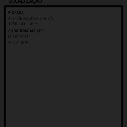
LOCALIZAÇÃO
MAIS INFO
MAIS INFO
MORADA
Avenida da Liberdade, 175
INSCREVER
1250-141 Lisboa
COORDENADAS GPS
N: 38º43'13"
W: 09º08'47"