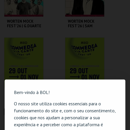
WORTEN MOCK
WORTEN MOCK
FEST'26 | G.DUARTE
FEST'26 | SAM
D.GUERREIRO,A.FRE
MORRIL
ITAS, M. NEVES,
M.ROSA
CINEMA SÃO JORGE .
CINEMA SÃO JORGE .
MAIS INFO
MAIS INFO
COMPRAR
COMPRAR
Bem-vindo à BOL!
MATILDE BREYNER
UMBILICAL
- "NÃO FUI EU QUE
BROTHERS | MEO
DISSE!" MEO
COMMEDIA À LA
O nosso site utiliza cookies essenciais para o
COMMEDIA À LA
CARTE FEST
funcionamento do site e, com o seu consentimento,
CARTE FEST
CINEMA SÃO JORGE .
CINEMA SÃO JORGE .
ESGOTADO
ESGOTADO
cookies que nos ajudam a personalizar a sua
experiência e a perceber como a plataforma é
MAIS INFO
MAIS INFO