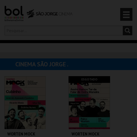
Olá,
iniciar sessão
PT
0
CARRINHO
CINEMA SÃO JORGE .
EVENTOS
ESGOTADO
CARTÕES
PRODUTOS
WORTEN MOCK
WORTEN MOCK