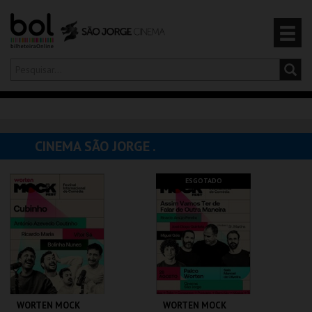
Olá,
iniciar sessão
PT
0
CARRINHO
CINEMA SÃO JORGE .
EVENTOS
ESGOTADO
CARTÕES
PRODUTOS
WORTEN MOCK
WORTEN MOCK