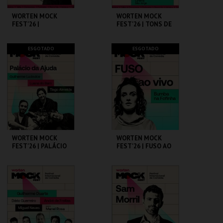
WORTEN MOCK
WORTEN MOCK
FEST'26 |
FEST'26 | TONS DE
MICHELLE WOLF
COMÉDIA
CINEMA SÃO JORGE .
CINEMA SÃO JORGE .
ESGOTADO
ESGOTADO
MAIS INFO
MAIS INFO
COMPRAR
COMPRAR
WORTEN MOCK
WORTEN MOCK
FEST'26 | PALÁCIO
FEST'26 | FUSO AO
DA AJUDA
VIVO - BUMBA NA
FOFINHA
CINEMA SÃO JORGE .
CINEMA SÃO JORGE .
MAIS INFO
MAIS INFO