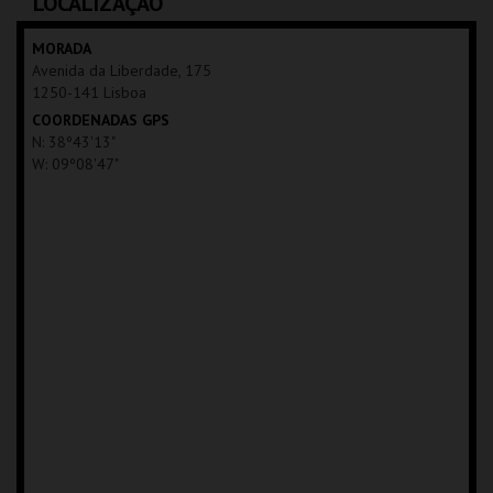
LOCALIZAÇÃO
MAIS INFO
MAIS INFO
MORADA
Avenida da Liberdade, 175
INSCREVER
1250-141 Lisboa
COORDENADAS GPS
N: 38º43'13"
W: 09º08'47"